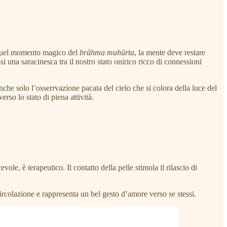
re quel momento magico del
brāhma muhūrta
, la mente deve restare
 una saracinesca tra il nostro stato onirico ricco di connessioni
che solo l’osserrvazione pacata del cielo che si colora della luce del
erso lo stato di piena attività.
ole, è terapeutico. Il contatto della pelle stimola il rilascio di
 circolazione e rappresenta un bel gesto d’amore verso se stessi.