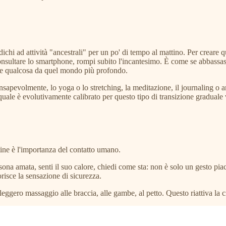
edichi ad attività "ancestrali" per un po' di tempo al mattino. Per crea
nsultare lo smartphone, rompi subito l'incantesimo. È come se abbassassi
 te qualcosa da quel mondo più profondo.
sapevolmente, lo yoga o lo stretching, la meditazione, il journaling o an
 quale è evolutivamente calibrato per questo tipo di transizione graduale v
tine è l'importanza del contatto umano.
sona amata, senti il suo calore, chiedi come sta: non è solo un gesto piacev
orisce la sensazione di sicurezza.
un leggero massaggio alle braccia, alle gambe, al petto. Questo riattiva la