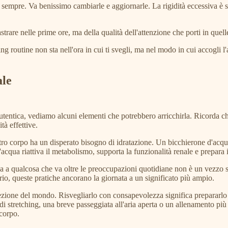
er sempre. Va benissimo cambiarle e aggiornarle. La rigidità eccessiva è
astrare nelle prime ore, ma della qualità dell'attenzione che porti in quell
ing routine non sta nell'ora in cui ti svegli, ma nel modo in cui accogli 
ale
utentica, vediamo alcuni elementi che potrebbero arricchirla. Ricorda ch
tà effettive.
tro corpo ha un disperato bisogno di idratazione. Un bicchierone d'acqua
L'acqua riattiva il metabolismo, supporta la funzionalità renale e prepara 
nza a qualcosa che va oltre le preoccupazioni quotidiane non è un vezzo 
ario, queste pratiche ancorano la giornata a un significato più ampio.
cezione del mondo. Risvegliarlo con consapevolezza significa prepararlo 
o di stretching, una breve passeggiata all'aria aperta o un allenamento 
corpo.