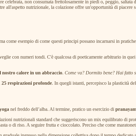
ere celebrata, non consumata frettolosamente in piedi o, peggio, saltata 
tre all'aspetto nutrizionale, la colazione offre un'opportunità di piacere
a come esempio di come questi principi possano incarnarsi in pratiche c
eglie con numeri tondi. C'è qualcosa di poeticamente arbitrario in que
l nostro calore in un abbraccio
.
Come va? Dormito bene? Hai fatto s
a
25 respirazioni profonde
. In quegli istanti, percepisco la plasticità
.
 yoga
nel freddo dell’alba. Al termine, pratico un esercizio di
pranayam
oni nutrizionali standard che suggeriscono un mix equilibrato di protein
 pasta o di riso. A seguire frutta e cioccolato. Preciso che come marato
un graduale ingresso nella dimensione collettiva dopo il tempo dedicato a