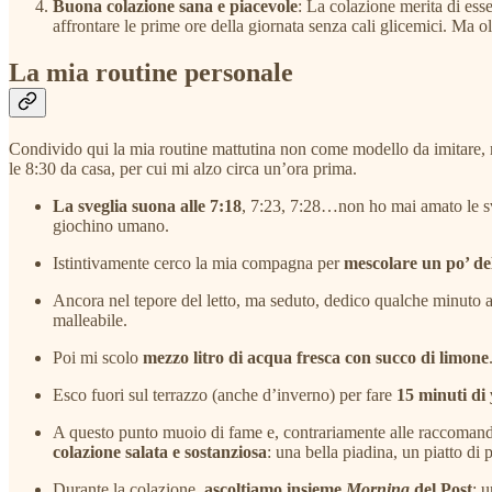
Buona colazione sana e piacevole
: La colazione merita di ess
affrontare le prime ore della giornata senza cali glicemici. Ma ol
La mia routine personale
Condivido qui la mia routine mattutina non come modello da imitare, m
le 8:30 da casa, per cui mi alzo circa un’ora prima.
La sveglia suona alle 7:18
, 7:23, 7:28…non ho mai amato le sv
giochino umano.
Istintivamente cerco la mia compagna per
mescolare un po’ de
Ancora nel tepore del letto, ma seduto, dedico qualche minuto 
malleabile.
Poi mi scolo
mezzo litro di acqua fresca con succo di limone
Esco fuori sul terrazzo (anche d’inverno) per fare
15 minuti di
A questo punto muoio di fame e, contrariamente alle raccomandazi
colazione salata e sostanziosa
: una bella piadina, un piatto di
Durante la colazione,
ascoltiamo insieme
Morning
del Post
; 