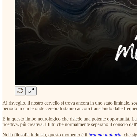
Al risveglio, il nostro cervello si trova ancora in uno stato liminale,
so
periodo in cui le onde cerebrali stanno ancora transitando dalle frequ
È in questo limbo neurologico che risiede una potente opportunità. La m
ricettiva, più creativa. I filtri che normalmente separano il conscio da
Nella filosofia induista, questo momento è il
brāhma muhūrta,
che sig