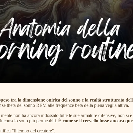
speso tra la dimensione onirica del sonno e la realtà strutturata dell
enze theta del sonno REM alle frequenze beta della piena veglia attiva.
ente non ha ancora indossato tutte le sue armature difensive, non si è an
ll'inconscio sono più permeabili.
È come se il cervello fosse ancora que
nifica "il tempo del creatore".