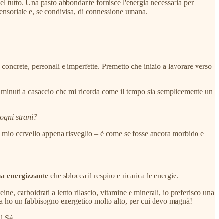
del tutto. Una pasto abbondante fornisce l'energia necessaria per
 sensoriale e, se condivisa, di connessione umana.
oncrete, personali e imperfette. Premetto che inizio a lavorare verso
i minuti a casaccio che mi ricorda come il tempo sia semplicemente un
ogni strani?
 del mio cervello appena risveglio – è come se fosse ancora morbido e
a energizzante
che sblocca il respiro e ricarica le energie.
e, carboidrati a lento rilascio, vitamine e minerali, io preferisco una
neta ho un fabbisogno energetico molto alto, per cui devo magnà!
l Sé.