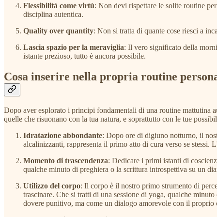
Flessibilità come virtù
: Non devi rispettare le solite routine p
disciplina autentica.
Quality over quantity
: Non si tratta di quante cose riesci a inc
Lascia spazio per la meraviglia
: Il vero significato della morn
istante prezioso, tutto è ancora possibile.
Cosa inserire nella propria routine person
Dopo aver esplorato i principi fondamentali di una routine mattutina a
quelle che risuonano con la tua natura, e soprattutto con le tue possibili
Idratazione abbondante
: Dopo ore di digiuno notturno, il nos
alcalinizzanti, rappresenta il primo atto di cura verso se stessi. 
Momento di trascendenza
: Dedicare i primi istanti di coscie
qualche minuto di preghiera o la scrittura introspettiva su un di
Utilizzo del corpo
: Il corpo è il nostro primo strumento di per
trascinare. Che si tratti di una sessione di yoga, qualche minut
dovere punitivo, ma come un dialogo amorevole con il proprio 