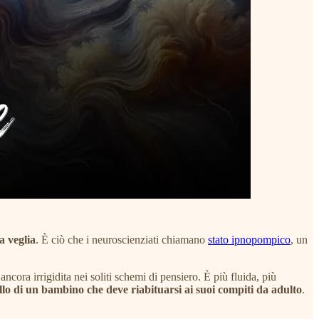
a veglia
. È ciò che i neuroscienziati chiamano
stato ipnopompico
, un
cora irrigidita nei soliti schemi di pensiero. È più fluida, più
llo di un bambino che deve riabituarsi ai suoi compiti da adulto
.