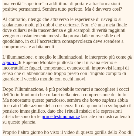
una verità “superiore” o addirittura di portare a trasformazioni
positive permanenti. Sembra tutto perfetto. Ma è davvero così?
Al contrario, ritengo che attraverso le esperienze di risveglio si
spalancano molti più dubbi che certezze. Non c’è una meta finale
dove cullarsi nella trascendenza e gli scampoli di verità raggiunti
vengono costantemente messi alla prova dalle nuove sfide del
quotidiano, in cui l’accresciuta consapevolezza deve scendere a
compromessi e adattamenti.
L’illuminazione, o meglio le illuminazioni, le interpreto più come
gli
squarci
di Eugenio Montale piuttosto che il nirvana eterno e
incorruttibile: fugaci, temporanei, evanescenti, improvvisi lampi di
senso che ci abbandonano troppo presto con l’ingrato compito di
guardare il vecchio mondo con occhi nuovi.
Dopo l’illuminazione, è più probabile trovarci a raccogliere i cocci
dell’io in frantumi che cullarci nella piena comprensione del tutto.
Ma nonostante questo paradosso, sembra che
homo sapiens
abbia
ricercato l’alterazione della coscienza fin da quando ha sviluppato il
pensiero immaginifico, dato che i rituali mistici e le espressioni
artistiche sono tra le
prime testimonianze
lasciate dai nostri antenati
su questo pianeta.
Proprio l’altro giorno ho visto il video di questo gorilla dello Zoo di