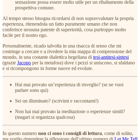
sensazione possa essere molto utile per un ribaltamento della
prospettiva comune.
Al tempo stesso bisogna ricordarsi di non sopravvalutare la propria
esperienza, ritenendola un fatto puramente umano che non
conferisce nessuna patente di superiorità, cosa purtroppo molto
facile per il nostro ego.
Personalmente, ricado talvolta in una risacca di senso che mi
costringe a cercare e a rivedere la mia mappa di comprensione del
mondo, in una costante dialettica hegeliana di
tesi-antitesi-sintesi
(grazie
Jacopo
per la metafora) dove i pezzi si uniscono, si sfaldano
e si ricompongono in forme nuove ed evolute.
Hai mai provato un’esperienza di risveglio? (se ne vuoi
parlare sono qui)
Sei un illuminato? (scrivimi e raccontami!)
Non hai mai provato la meditazione o esperienze simili?
(magari si organizza qualcosa)
In questo numero
non ci sono i consigli di lettura
, come di solito,
ma voglio riprendere la riflessione dell’ultimo numero di
Let Me Tell