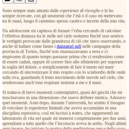
Sono sempre stato attratto dalle
esperienze di risveglio
e le ho
sempre ricercate, con gli strumenti che l’età o il caso mi mettevano
tra le mani, lungo il cammino spesso caotico e incerto della mia vita.
Da adolescente mi capitava di fumare l’erba cercando di calcolare
l’effettiva distanza tra le stelle nel cielo notturno finché non sentivo
le vertigini provocate dalle grandezza di ciò che stavo osservando, o
anche di ballare come fanno i
danzatori sufi
nelle campagne della
provincia di Torino, finché non stramazzavamo a terra e ci
stupivamo di quanto tempo passasse prima che ci rendessimo conto
di essere caduti, oppure di correre fino allo sfinimento per superare
la soglia del dolore, o semplicemente di fare il morto nel mare
cercando di sincronizzare il mio respiro con lo sciabordio delle onde
sulla riva, guardando il lento movimento delle nuvole nel cielo, che
sembravano anch’esse respirare insieme a me e il mare.
Si trattava di brevi momenti contemplativi, quasi dei giochi che mi
trascinavano in una dimensione che osavo definire mistica. Adoravo
quei momenti. Anni dopo, durante l’università, ho sentito il bisogno
di veicolare le esperienze liminali che avevo accumulato in una
disciplina espressiva; così mi iscrissi a teatro, che rappresentò un
laboratorio di vita nel quale mi immersi completamente per due anni,
aprendomi a tutto quello che l’inconscio aveva in serbo. Negli ultimi
anni invece, ho iniziato la pratica della meditazione zen e dello yoga,