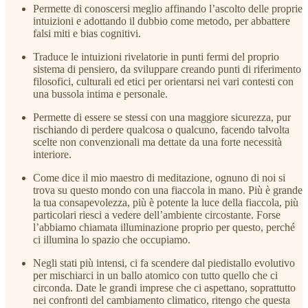
Permette di conoscersi meglio affinando l’ascolto delle proprie
intuizioni e adottando il dubbio come metodo, per abbattere
falsi miti e bias cognitivi.
Traduce le intuizioni rivelatorie in punti fermi del proprio
sistema di pensiero, da sviluppare creando punti di riferimento
filosofici, culturali ed etici per orientarsi nei vari contesti con
una bussola intima e personale.
Permette di essere se stessi con una maggiore sicurezza, pur
rischiando di perdere qualcosa o qualcuno, facendo talvolta
scelte non convenzionali ma dettate da una forte necessità
interiore.
Come dice il mio maestro di meditazione, ognuno di noi si
trova su questo mondo con una fiaccola in mano. Più è grande
la tua consapevolezza, più è potente la luce della fiaccola, più
particolari riesci a vedere dell’ambiente circostante. Forse
l’abbiamo chiamata illuminazione proprio per questo, perché
ci illumina lo spazio che occupiamo.
Negli stati più intensi, ci fa scendere dal piedistallo evolutivo
per mischiarci in un ballo atomico con tutto quello che ci
circonda. Date le grandi imprese che ci aspettano, soprattutto
nei confronti del cambiamento climatico, ritengo che questa