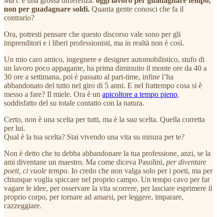
Ma c’è una grossa differenza:
oggi lavoro per guadagnare tempo,
non per guadagnare soldi.
Quanta gente conosci che fa il
contrario?
Ora, potresti pensare che questo discorso vale sono per gli
imprenditori e i liberi professionisti, ma in realtà non è così.
Un mio caro amico, ingegnere e designer automobilistico, stufo di
un lavoro poco appagante, ha prima diminuito il monte ore da 40 a
30 ore a settimana, poi è passato al part-time, infine l’ha
abbandonato del tutto nel giro di 5 anni. E nel frattempo cosa si è
messo a fare? Il miele. Ora è un
apicoltore a tempo pieno
,
soddisfatto del su totale contatto con la natura.
Certo, non è una scelta per tutti, ma è la
sua
scelta. Quella corretta
per lui.
Qual è la tua scelta? Stai vivendo una vita su misura per te?
Non è detto che tu debba abbandonare la tua professione, anzi, se la
ami diventane un maestro. Ma come diceva Pasolini,
per diventare
poeti, ci vuole tempo.
Io credo che non valga solo per i poeti, ma per
chiunque voglia spiccare nel proprio campo. Un tempo cavo per far
vagare le idee, per osservare la vita scorrere, per lasciare esprimere il
proprio corpo, per tornare ad amarsi, per leggere, imparare,
cazzeggiare.