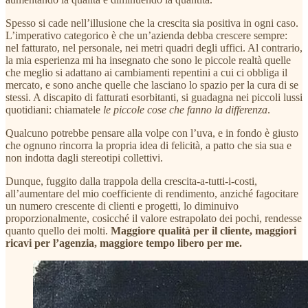
Spesso si cade nell’illusione che la crescita sia positiva in ogni caso.
L’imperativo categorico è che un’azienda debba crescere sempre:
nel fatturato, nel personale, nei metri quadri degli uffici. Al contrario,
la mia esperienza mi ha insegnato che sono le piccole realtà quelle
che meglio si adattano ai cambiamenti repentini a cui ci obbliga il
mercato, e sono anche quelle che lasciano lo spazio per la cura di se
stessi. A discapito di fatturati esorbitanti, si guadagna nei piccoli lussi
quotidiani: chiamatele
le piccole cose che fanno la differenza
.
Qualcuno potrebbe pensare alla volpe con l’uva, e in fondo è giusto
che ognuno rincorra la propria idea di felicità, a patto che sia sua e
non indotta dagli stereotipi collettivi.
Dunque, fuggito dalla trappola della crescita-a-tutti-i-costi,
all’aumentare del mio coefficiente di rendimento, anziché fagocitare
un numero crescente di clienti e progetti, lo diminuivo
proporzionalmente, cosicché il valore estrapolato dei pochi, rendesse
quanto quello dei molti.
Maggiore qualità per il cliente, maggiori
ricavi per l’agenzia, maggiore tempo libero per me.