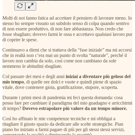
Molti di noi fanno fatica ad accettare il pensiero di lavorare meno. Io
stesso ho sempre vissuto un subdolo senso di colpa quando sentivo
di non essere produttivo, di non fare abbastanza. Non credo che
fosse sbagliato; dovevo farmi le ossa e accettavo qualsiasi lavoro pur
di coprire le spese.
Continuavo a dirmi che si trattava della “fase iniziale” ma mi accorsi
che in realtà non c’era mai un punto di svolta “naturale”, perché il
lavoro non cambia da solo, così come non cambiano da sole
nemmeno le abitudini sbagliate.
Col passare dei mesi e degli anni
iniziai a diventare più geloso del
mio tempo
, di quelle ore dolci e vuote e quindi piene di spazio
vitale, dove contenere gioia, gratificazione, stupore, scoperta.
Durante i primi mesi di pandemia mi feci questa domanda: cosa
posso fare per cambiare il paradigma del mio guadagno e arricchirmi
di tempo?
Dovevo estrapolare più valore da un tempo minore.
Così ho affinato le mie competenze tecniche e mi obbligai a
ritagliare il giusto spazio da dedicare alle scelte strategiche. Pian
piano ho iniziato a farmi pagare di più per gli stessi stessi servizi,
aumentando la qualità e diminuendo la quantità.