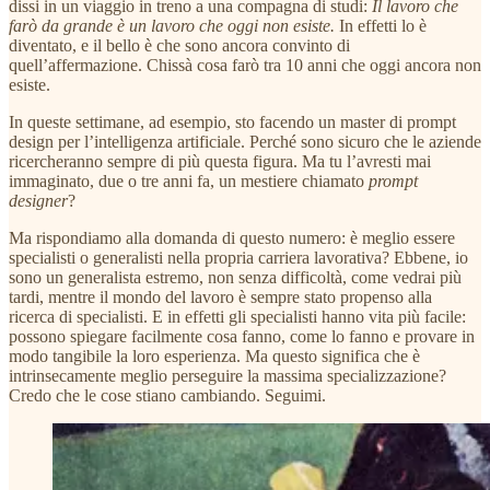
dissi in un viaggio in treno a una compagna di studi:
Il lavoro che
farò da grande è un lavoro che oggi non esiste.
In effetti lo è
diventato, e il bello è che sono ancora convinto di
quell’affermazione. Chissà cosa farò tra 10 anni che oggi ancora non
esiste.
In queste settimane, ad esempio, sto facendo un master di prompt
design per l’intelligenza artificiale. Perché sono sicuro che le aziende
ricercheranno sempre di più questa figura. Ma tu l’avresti mai
immaginato, due o tre anni fa, un mestiere chiamato
prompt
designer
?
Ma rispondiamo alla domanda di questo numero: è meglio essere
specialisti o generalisti nella propria carriera lavorativa? Ebbene, io
sono un generalista estremo, non senza difficoltà, come vedrai più
tardi, mentre il mondo del lavoro è sempre stato propenso alla
ricerca di specialisti. E in effetti gli specialisti hanno vita più facile:
possono spiegare facilmente cosa fanno, come lo fanno e provare in
modo tangibile la loro esperienza. Ma questo significa che è
intrinsecamente meglio perseguire la massima specializzazione?
Credo che le cose stiano cambiando. Seguimi.