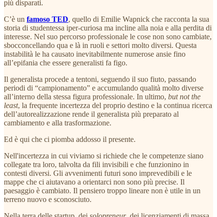
più disparati.
C’è un
famoso TED
, quello di Emilie Wapnick che racconta la sua
storia di studentessa iper-curiosa ma incline alla noia e alla perdita di
interesse. Nel suo percorso professionale le cose non sono cambiate,
sbocconcellando qua e là in ruoli e settori molto diversi. Questa
instabilità le ha causato inevitabilmente numerose ansie fino
all’epifania che essere generalisti fa figo.
Il generalista procede a tentoni, seguendo il suo fiuto, passando
periodi di “campionamento” e accumulando qualità molto diverse
all’interno della stessa figura professionale. In ultimo,
but not the
least
, la frequente incertezza del proprio destino e la continua ricerca
dell’autorealizzazione rende il generalista più preparato al
cambiamento e alla trasformazione.
Ed è qui che ci piomba addosso il presente.
Nell'incertezza in cui viviamo si richiede che le competenze siano
collegate tra loro, talvolta da fili invisibili e che funzionino in
contesti diversi. Gli avvenimenti futuri sono imprevedibili e le
mappe che ci aiutavano a orientarci non sono più precise. Il
paesaggio è cambiato. Il pensiero troppo lineare non è utile in un
terreno nuovo e sconosciuto.
Nella terra delle startup, dei
solopreneur
, dei licenziamenti di massa,