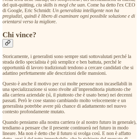
del quit-quitting,
ciu skills is megl che uan
. Come ha detto l'ex CEO
di Google, Eric Schmidt:
Un generalista intelligente non ha
pregiudizi, quindi è libero di esaminare ogni possibile soluzione e di
orientarsi verso la migliore
.
Chi vince?
Storicamente, i generalisti sono sempre stati sottovalutati perché la
strada dello specialista è più semplice e ben battuta, perché le
opportunità di lavoro tradizionali tendono a cercare candidati che si
adattino perfettamente alle descrizioni delle mansioni.
Questo è anche il motivo per cui molte persone non incasellabili in
una specializzazione si sono rivolte all’imprenditoria piuttosto che
alla carriera aziendale (sì, il piuttosto che è usato bene) nei decenni
passati. Però le cose stanno cambiando molto velocemente e un
generalista potrebbe avere più chance di adattamento nel nuovo
contesto profondamente mutato.
Quando pensiamo alla nostra carriera (e al nostro futuro in generale),
tendiamo a pensare che il presente continuerà nel futuro in modo
lineare. Ma non è detto che il futuro si svolga così. E non è affatto
detto, anzi è del tutto improbabile, che le richieste del mercato di