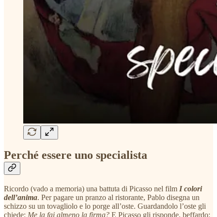
Perché essere uno specialista
Ricordo (vado a memoria) una battuta di Picasso nel film
I colori
dell’anima
. Per pagare un pranzo al ristorante, Pablo disegna un
schizzo su un tovagliolo e lo porge all’oste. Guardandolo l’oste gli
chiede:
Me la fai almeno la firma?
E Picasso gli risponde, beffardo: