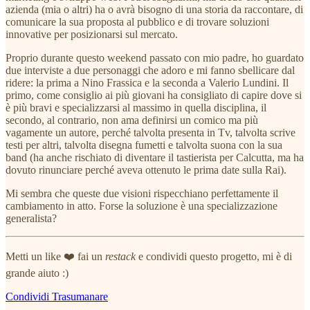
azienda (mia o altri) ha o avrà bisogno di una storia da raccontare, di
comunicare la sua proposta al pubblico e di trovare soluzioni
innovative per posizionarsi sul mercato.
Proprio durante questo weekend passato con mio padre, ho guardato
due interviste a due personaggi che adoro e mi fanno sbellicare dal
ridere: la prima a Nino Frassica e la seconda a Valerio Lundini. Il
primo, come consiglio ai più giovani ha consigliato di capire dove si
è più bravi e specializzarsi al massimo in quella disciplina, il
secondo, al contrario, non ama definirsi un comico ma più
vagamente un autore, perché talvolta presenta in Tv, talvolta scrive
testi per altri, talvolta disegna fumetti e talvolta suona con la sua
band (ha anche rischiato di diventare il tastierista per Calcutta, ma ha
dovuto rinunciare perché aveva ottenuto le prima date sulla Rai).
Mi sembra che queste due visioni rispecchiano perfettamente il
cambiamento in atto. Forse la soluzione è una specializzazione
generalista?
Metti un like ❤️ fai un
restack
e condividi questo progetto, mi è di
grande aiuto :)
Condividi Trasumanare