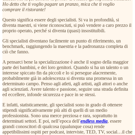
Ho detto che ti voglio pagare un pranzo, mica che ti voglio
comprare il ristorante!
Questo significa essere degli specialisti. Si va in profondità, si
diventa maestri, si viene riconosciuti, si può vendere a caro prezzo il
proprio operato, perché si diventa (quasi) insostituibili.
Gli specialisti diventano facilmente un punto di riferimento, un
benchmark, raggiungendo la maestria e la padronanza completa di
ciò che fanno.
A pensarci bene la specializzazione è anche il sogno della maggior
parte dei bambini, e dei loro genitori. Quando si ha un talento o un
interesse spiccato fin da piccoli e lo si persegue alacremente,
probabilmente già in adolescenza si diventa una promessa in un
determinato campo. Penso agli atleti, agli artisti, agli attori o anche
agli scienziati. Avere talento e passione, seguire una strada definita
ed eccellere, infonde sicurezza e pace in se stessi.
E infatti, statisticamente, gli specialisti sono in grado di ottenere
stipendi significativamente più alti di quelli di un medio
professionista. Sono una merce preziosa e rara, soprattutto in
determinati settori. E poi, nell’epoca dell’
endless media
, essere
grandi conoscitori di qualcosa (qualunque cosa) rende
appetibilissimi ospiti per podcast, interviste, TED, TV, social…il che