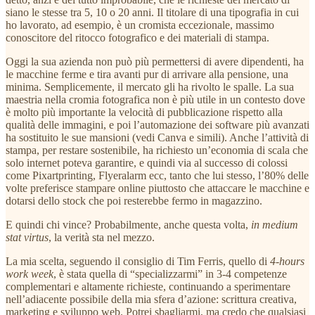
siano le stesse tra 5, 10 o 20 anni. Il titolare di una tipografia in cui
ho lavorato, ad esempio, è un cromista eccezionale, massimo
conoscitore del ritocco fotografico e dei materiali di stampa.
Oggi la sua azienda non può più permettersi di avere dipendenti, ha
le macchine ferme e tira avanti pur di arrivare alla pensione, una
minima. Semplicemente, il mercato gli ha rivolto le spalle. La sua
maestria nella cromia fotografica non è più utile in un contesto dove
è molto più importante la velocità di pubblicazione rispetto alla
qualità delle immagini, e poi l’automazione dei software più avanzati
ha sostituito le sue mansioni (vedi Canva e simili). Anche l’attività di
stampa, per restare sostenibile, ha richiesto un’economia di scala che
solo internet poteva garantire, e quindi via al successo di colossi
come Pixartprinting, Flyeralarm ecc, tanto che lui stesso, l’80% delle
volte preferisce stampare online piuttosto che attaccare le macchine e
dotarsi dello stock che poi resterebbe fermo in magazzino.
E quindi chi vince? Probabilmente, anche questa volta,
in medium
stat virtus
, la verità sta nel mezzo.
La mia scelta, seguendo il consiglio di Tim Ferris, quello di
4-hours
work week
, è stata quella di “specializzarmi” in 3-4 competenze
complementari e altamente richieste, continuando a sperimentare
nell’adiacente possibile della mia sfera d’azione: scrittura creativa,
marketing e sviluppo web. Potrei sbagliarmi, ma credo che qualsiasi