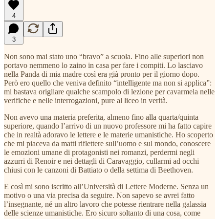
4
3
Non sono mai stato uno “bravo” a scuola. Fino alle superiori non
portavo nemmeno lo zaino in casa per fare i compiti. Lo lasciavo
nella Panda di mia madre così era già pronto per il giorno dopo.
Però ero quello che veniva definito “intelligente ma non si applica”:
mi bastava origliare qualche scampolo di lezione per cavarmela nelle
verifiche e nelle interrogazioni, pure al liceo in verità.
Non avevo una materia preferita, almeno fino alla quarta/quinta
superiore, quando l’arrivo di un nuovo professore mi ha fatto capire
che in realtà adoravo le lettere e le materie umanistiche. Ho scoperto
che mi piaceva da matti riflettere sull’uomo e sul mondo, conoscere
le emozioni umane di protagonisti nei romanzi, perdermi negli
azzurri di Renoir e nei dettagli di Caravaggio, cullarmi ad occhi
chiusi con le canzoni di Battiato o della settima di Beethoven.
E così mi sono iscritto all’Università di Lettere Moderne. Senza un
motivo o una via precisa da seguire. Non sapevo se avrei fatto
l’insegnante, né un altro lavoro che potesse rientrare nella galassia
delle scienze umanistiche. Ero sicuro soltanto di una cosa, come