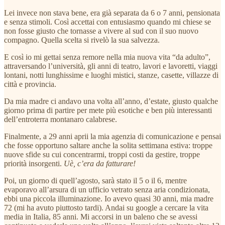
Lei invece non stava bene, era già separata da 6 o 7 anni, pensionata
e senza stimoli. Così accettai con entusiasmo quando mi chiese se
non fosse giusto che tornasse a vivere al sud con il suo nuovo
compagno. Quella scelta si rivelò la sua salvezza.
E così io mi gettai senza remore nella mia nuova vita “da adulto”,
attraversando l’università, gli anni di teatro, lavori e lavoretti, viaggi
lontani, notti lunghissime e luoghi mistici, stanze, casette, villazze di
città e provincia.
Da mia madre ci andavo una volta all’anno, d’estate, giusto qualche
giorno prima di partire per mete più esotiche e ben più interessanti
dell’entroterra montanaro calabrese.
Finalmente, a 29 anni aprii la mia agenzia di comunicazione e pensai
che fosse opportuno saltare anche la solita settimana estiva: troppe
nuove sfide su cui concentrarmi, troppi costi da gestire, troppe
priorità insorgenti.
Uè, c’era da fatturare!
Poi, un giorno di quell’agosto, sarà stato il 5 o il 6, mentre
evaporavo all’arsura di un ufficio vetrato senza aria condizionata,
ebbi una piccola illuminazione. Io avevo quasi 30 anni, mia madre
72 (mi ha avuto piuttosto tardi). Andai su google a cercare la vita
media in Italia, 85 anni. Mi accorsi in un baleno che se avessi