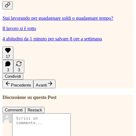
Stai lavorando per guadagnare soldi o guadagnare tempo?
Il lavoro si è rotto
4 abitudini da 1 minuto per salvare 8 ore a settimana
17
3
3
Condividi
Precedente
Avanti
Discussione su questo Post
Commenti
Restack