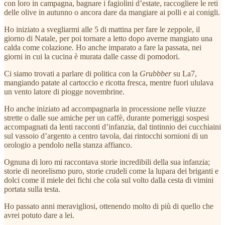
con loro in campagna, bagnare i fagiolini d’estate, raccogliere le reti
delle olive in autunno o ancora dare da mangiare ai polli e ai conigli.
Ho iniziato a svegliarmi alle 5 di mattina per fare le zeppole, il
giorno di Natale, per poi tornare a letto dopo averne mangiato una
calda come colazione. Ho anche imparato a fare la passata, nei
giorni in cui la cucina è murata dalle casse di pomodori.
Ci siamo trovati a parlare di politica con la
Grubbber
su La7,
mangiando patate al cartoccio e ricotta fresca, mentre fuori ululava
un vento latore di piogge novembrine.
Ho anche iniziato ad accompagnarla in processione nelle viuzze
strette o dalle sue amiche per un caffè, durante pomeriggi sospesi
accompagnati da lenti racconti d’infanzia, dal tintinnio dei cucchiaini
sul vassoio d’argento a centro tavola, dai rintocchi sornioni di un
orologio a pendolo nella stanza affianco.
Ognuna di loro mi raccontava storie incredibili della sua infanzia;
storie di neorelismo puro, storie crudeli come la lupara dei briganti e
dolci come il miele dei fichi che cola sul volto dalla cesta di vimini
portata sulla testa.
Ho passato anni meravigliosi, ottenendo molto di più di quello che
avrei potuto dare a lei.