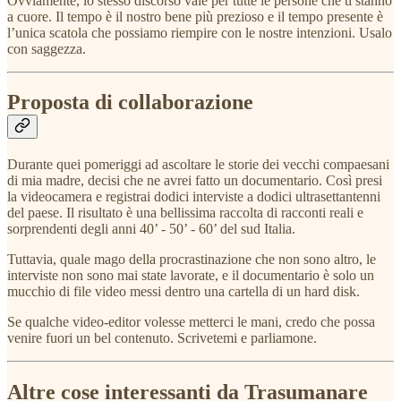
Ovviamente, lo stesso discorso vale per tutte le persone che ti stanno
a cuore. Il tempo è il nostro bene più prezioso e il tempo presente è
l’unica scatola che possiamo riempire con le nostre intenzioni. Usalo
con saggezza.
Proposta di collaborazione
Durante quei pomeriggi ad ascoltare le storie dei vecchi compaesani
di mia madre, decisi che ne avrei fatto un documentario. Così presi
la videocamera e registrai dodici interviste a dodici ultrasettantenni
del paese. Il risultato è una bellissima raccolta di racconti reali e
sorprendenti degli anni 40’ - 50’ - 60’ del sud Italia.
Tuttavia, quale mago della procrastinazione che non sono altro, le
interviste non sono mai state lavorate, e il documentario è solo un
mucchio di file video messi dentro una cartella di un hard disk.
Se qualche video-editor volesse metterci le mani, credo che possa
venire fuori un bel contenuto. Scrivetemi e parliamone.
Altre cose interessanti da Trasumanare