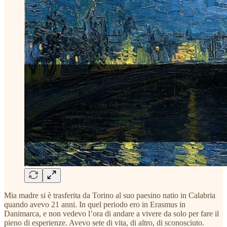
Mia madre si è trasferita da Torino al suo paesino natio in Calabria
quando avevo 21 anni. In quel periodo ero in Erasmus in
Danimarca, e non vedevo l’ora di andare a vivere da solo per fare il
pieno di esperienze. Avevo sete di vita, di altro, di sconosciuto.