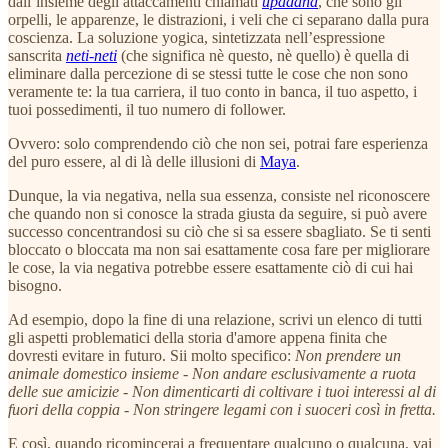
dall’insieme degli attaccamenti chiamati
upādāna
, che sono gli
orpelli, le apparenze, le distrazioni, i veli che ci separano dalla pura
coscienza. La soluzione yogica, sintetizzata nell’espressione
sanscrita
neti-neti
(che significa nè questo, nè quello) è quella di
eliminare dalla percezione di se stessi tutte le cose che non sono
veramente te: la tua carriera, il tuo conto in banca, il tuo aspetto, i
tuoi possedimenti, il tuo numero di follower.
Ovvero: solo comprendendo ciò che non sei, potrai fare esperienza
del puro essere, al di là delle illusioni di
Maya
.
Dunque, la via negativa, nella sua essenza, consiste nel riconoscere
che quando non si conosce la strada giusta da seguire, si può avere
successo concentrandosi su ciò che si sa essere sbagliato. Se ti senti
bloccato o bloccata ma non sai esattamente cosa fare per migliorare
le cose, la via negativa potrebbe essere esattamente ciò di cui hai
bisogno.
Ad esempio, dopo la fine di una relazione, scrivi un elenco di tutti
gli aspetti problematici della storia d'amore appena finita che
dovresti evitare in futuro. Sii molto specifico:
Non prendere un
animale domestico insieme
-
Non andare esclusivamente a ruota
delle sue amicizie
-
Non dimenticarti di coltivare i tuoi interessi al di
fuori della coppia
-
Non stringere legami con i suoceri così in fretta.
E così, quando ricomincerai a frequentare qualcuno o qualcuna, vai