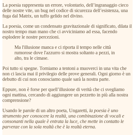
La poesia rappresenta un errore, volontario, dell’ingranaggio cieco
delle nostre vite, un bug nel codice di sicurezza dell’esistenza, una
fuga dal Matrix, un tuffo gelido nel divino.
La poesia, come un condensato gravitazionale di significato, dilata il
nostro tempo man mano che ci avviciniamo ad essa, facendo
esplodere le nostre percezioni.
Ma l'illusione manca e ci riporta il tempo nelle città
rumorose dove l'azzurro si mostra soltanto a pezzi, in
alto, tra le cimase.
Poi tutto si spegne. Torniamo a tentoni a muoverci in una vita che
non ci lascia mai il privilegio delle prove generali. Ogni giorno è un
debutto di cui non conosciamo quale sarà la nostra parte.
Eppure, non è forse per quell’illusione di verità che ci svegliamo
ogni mattina, cercando di aggiungere un pezzetto in più alla nostra
comprensione?
Usando le parole di un altro poeta, Ungaretti,
la poesia è uno
strumento per conoscere la realtà, una combinazione di vocali e
consonanti nella quale è entrata la luce, che mette in contatto le
parvenze con la sola realtà che è la realtà eterna.