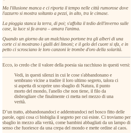
Ma l'illusione manca e ci riporta il tempo nelle città rumorose dove
l'azzurro si mostra soltanto a pezzi, in alto, tra le cimase.
La pioggia stanca la terra, di poi; s'affolta il tedio dell'inverno sulle
case, la luce si fa avara – amara l'anima.
Quando un giorno da un malchiuso portone tra gli alberi di una
corte ci si mostrano i gialli dei limoni; e il gelo del cuore si sfa, e in
petto ci scrosciano le loro canzoni le trombe d'oro della solarità.
Ecco, io credo che il valore della poesia sia racchiuso in questi versi:
Vedi, in questi silenzi in cui le cose s'abbandonano e
sembrano vicine a tradire il loro ultimo segreto, talora ci
si aspetta di scoprire uno sbaglio di Natura, il punto
morto del mondo, l'anello che non tiene, il filo da
disbrogliare che finalmente ci metta nel mezzo di una
verità.
D’un tratto, abbandonandoci e addentrandoci nel bosco fitto delle
parole, ogni cosa ci bisbiglia il segreto per cui esiste. Ci troviamo per
sbaglio in mezzo alla verità, come bambini abbagliati da un lampo di
senso che fuoriesce da una crepa del mondo e mette ordine al caos.