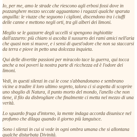
Io, per me, amo le strade che riescono agli erbosi fossi dove in
pozzanghere mezzo seccate agguantano i ragazzi qualche sparuta
anguilla: le viuzze che seguono i ciglioni, discendono tra i ciuffi
delle canne e mettono negli orti, tra gli alberi dei limoni.
Meglio se le gazzarre degli uccelli si spengono inghiottite
dall'azzurro: più chiaro si ascolta il sussurro dei rami amici nell'aria
che quasi non si muove, e i sensi di quest'odore che non sa staccarsi
da terra e piove in petto una dolcezza inquieta.
Qui delle divertite passioni per miracolo tace la guerra, qui tocca
anche a noi poveri la nostra parte di ricchezza ed è l'odore dei
limoni.
Vedi, in questi silenzi in cui le cose s'abbandonano e sembrano
vicine a tradire il loro ultimo segreto, talora ci si aspetta di scoprire
uno sbaglio di Natura, il punto morto del mondo, l'anello che non
tiene, il filo da disbrogliare che finalmente ci metta nel mezzo di una
verità.
Lo sguardo fruga d'intorno, la mente indaga accorda disunisce nel
profumo che dilaga quando il giorno più languisce.
Sono i silenzi in cui si vede in ogni ombra umana che si allontana
qualche disturbata Divinità.