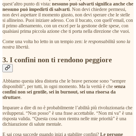
quest’altro punto di vista:
nessuno può salvarti significa anche che
nessuno può impedirti di salvarti
. Non devi chiedere permessi,
non devi aspettare il momento giusto, non devi sperare che le stelle
si allineino. Puoi iniziare adesso. Con il bucato, con quell’email, con
il primo allenamento, con un excel per la gestione delle spese, con
qualsiasi prima piccola azione che ti porta nella direzione che vuoi.
Come una volta ho letto in un tempio zen:
le responsabilità sono la
nostra libertà
.
3. I confini non ti rendono peggiore
Abbiamo questa idea distorta che le brave persone sono “sempre
disponibili”, per tutti, in ogni momento. Ma la verità è che
senza
confini non sei gentile, sei in burnout, sei una risorsa da
sfruttare
.
Imparare a dire di no è probabilmente l’abilità più rivoluzionaria che
svilupperai. “Non posso” è una frase accettabile. “Non mi va” è una
risposta valida. “Questa cosa non rientra nelle mie priorità” è una
dichiarazione di salute mentale.
E sai cosa succede quando inizi a stabilire confini?
Le persone