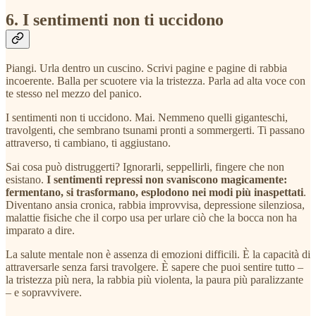
6. I sentimenti non ti uccidono
Piangi. Urla dentro un cuscino. Scrivi pagine e pagine di rabbia
incoerente. Balla per scuotere via la tristezza. Parla ad alta voce con
te stesso nel mezzo del panico.
I sentimenti non ti uccidono. Mai. Nemmeno quelli giganteschi,
travolgenti, che sembrano tsunami pronti a sommergerti. Ti passano
attraverso, ti cambiano, ti aggiustano.
Sai cosa può distruggerti? Ignorarli, seppellirli, fingere che non
esistano.
I sentimenti repressi non svaniscono magicamente:
fermentano, si trasformano, esplodono nei modi più inaspettati
.
Diventano ansia cronica, rabbia improvvisa, depressione silenziosa,
malattie fisiche che il corpo usa per urlare ciò che la bocca non ha
imparato a dire.
La salute mentale non è assenza di emozioni difficili. È la capacità di
attraversarle senza farsi travolgere. È sapere che puoi sentire tutto –
la tristezza più nera, la rabbia più violenta, la paura più paralizzante
– e sopravvivere.