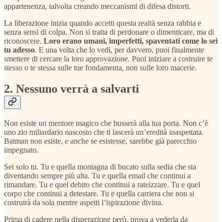
appartenenza, talvolta creando meccanismi di difesa distorti.
La liberazione inizia quando accetti questa realtà senza rabbia e
senza sensi di colpa. Non si tratta di perdonare o dimenticare, ma di
riconoscere.
Loro erano umani, imperfetti, spaventati come lo sei
tu adesso
. E una volta che lo vedi, per davvero, puoi finalmente
smettere di cercare la loro approvazione. Puoi iniziare a costruire te
stesso o te stessa sulle tue fondamenta, non sulle loro macerie.
2. Nessuno verrà a salvarti
Non esiste un mentore magico che busserà alla tua porta. Non c’è
uno zio miliardario nascosto che ti lascerà un’eredità inaspettata.
Batman non esiste, e anche se esistesse, sarebbe già parecchio
impegnato.
Sei solo tu. Tu e quella montagna di bucato sulla sedia che sta
diventando sempre più alta. Tu e quella email che continui a
rimandare. Tu e quel debito che continui a rateizzare. Tu e quel
corpo che continui a detestare. Tu e quella carriera che non si
costruirà da sola mentre aspetti l’ispirazione divina.
Prima di cadere nella disperazione però, prova a vederla da