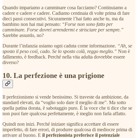
Quando impariamo a camminare cosa facciamo? Continuiamo a
cadere e cadere e cadere. Cadiamo centinaia di volte prima di fare
dieci passi consecutivi. Sicuramente l’hai fatto anche tu, ma da
bambino non hai mai pensato:
“Forse non sono fatto per
camminare. Forse dovrei arrendermi e strisciare per sempre.”
Sarebbe assurdo, no?
Durante l’infanzia usiamo ogni caduta come informazione.
“Ah, se
sposto il peso così, cado. Se lo sposto colà, reggo meglio.”
Non è
fallimento, è feedback. Perché nella vita adulta dovrebbe essere
diverso?
10. La perfezione è una prigione
Il perfezionismo si vende benissimo. Si traveste da ambizione, da
standard elevati, da “voglio solo dare il meglio di me”. Ma sotto
quella patina dorata, è sabotaggio puro. È la voce che ti dice che se
non puoi fare qualcosa perfettamente, è meglio non farla affatto.
Quindi non inizi. Perché iniziare significa accettare di essere
imperfetto, di fare errori, di produrre qualcosa di mediocre prima di
arrivare al buono. E
il perfezionista preferisce il potenziale