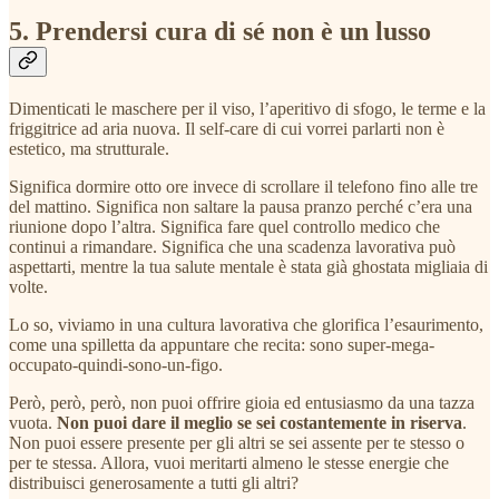
5. Prendersi cura di sé non è un lusso
Dimenticati le maschere per il viso, l’aperitivo di sfogo, le terme e la
friggitrice ad aria nuova. Il self-care di cui vorrei parlarti non è
estetico, ma strutturale.
Significa dormire otto ore invece di scrollare il telefono fino alle tre
del mattino. Significa non saltare la pausa pranzo perché c’era una
riunione dopo l’altra. Significa fare quel controllo medico che
continui a rimandare. Significa che una scadenza lavorativa può
aspettarti, mentre la tua salute mentale è stata già ghostata migliaia di
volte.
Lo so, viviamo in una cultura lavorativa che glorifica l’esaurimento,
come una spilletta da appuntare che recita: sono super-mega-
occupato-quindi-sono-un-figo.
Però, però, però, non puoi offrire gioia ed entusiasmo da una tazza
vuota.
Non puoi dare il meglio se sei costantemente in riserva
.
Non puoi essere presente per gli altri se sei assente per te stesso o
per te stessa. Allora, vuoi meritarti almeno le stesse energie che
distribuisci generosamente a tutti gli altri?