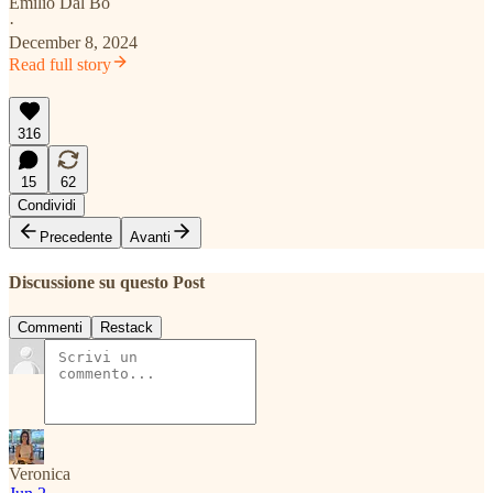
Emilio Dal Bo
·
December 8, 2024
Read full story
316
15
62
Condividi
Precedente
Avanti
Discussione su questo Post
Commenti
Restack
Veronica