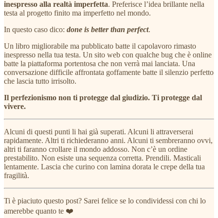
inespresso alla realtà imperfetta
. Preferisce l’idea brillante nella
testa al progetto finito ma imperfetto nel mondo.
In questo caso dico:
done is better than perfect
.
Un libro migliorabile ma pubblicato batte il capolavoro rimasto
inespresso nella tua testa. Un sito web con qualche bug che è online
batte la piattaforma portentosa che non verrà mai lanciata. Una
conversazione difficile affrontata goffamente batte il silenzio perfetto
che lascia tutto irrisolto.
Il perfezionismo non ti protegge dal giudizio. Ti protegge dal
vivere.
Alcuni di questi punti li hai già superati. Alcuni li attraverserai
rapidamente. Altri ti richiederanno anni. Alcuni ti sembreranno ovvi,
altri ti faranno crollare il mondo addosso. Non c’è un ordine
prestabilito. Non esiste una sequenza corretta. Prendili. Masticali
lentamente. Lascia che curino con lamina dorata le crepe della tua
fragilità.
Ti è piaciuto questo post? Sarei felice se lo condividessi con chi lo
amerebbe quanto te ❤️